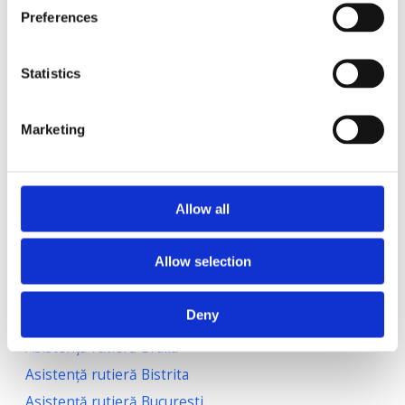
Preferences
Asistență rutieră Constanta
Asistență rutieră Calarasi
Statistics
Asistență rutieră Dolj
Asistență rutieră Botosani
Asistență rutieră Suceava
Marketing
Asistență rutieră Neamt
Asistență rutieră Tulcea
Allow all
Asistență rutieră Arges
Asistență rutieră Ialomita
Allow selection
Asistență rutieră Sibiu
Asistență rutieră Bihor
Deny
Asistență rutieră Bacau
Asistență rutieră Braila
Asistență rutieră Bistrita
Asistență rutieră Bucuresti