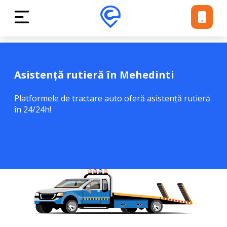
Asistență rutieră în Mehedinti
Platformele de tractare auto oferă asistență rutieră
în 24/24h!