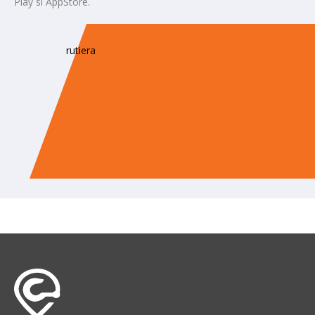
Play si AppStore.