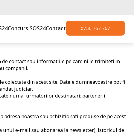
S24
Concurs SOS24
Contact
0756 767 767
de contact sau informatiile pe care ni le trimiteti in
sau companii.
e colectate din acest site. Datele dumneavoastre pot fi
andat judiciar.
cate numai urmatorilor destinatari: partenerii
la adresa noastra sau achizitionati produse de pe acest
a unui e-mail sau abonarea la newsletter), istoricul de