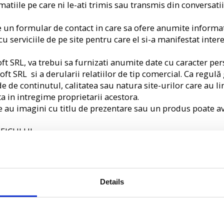
rmatiile pe care ni le-ati trimis sau transmis din conversati
e un formular de contact in care sa ofere anumite informat
cu serviciile de pe site pentru care el si-a manifestat intere
soft SRL, va trebui sa furnizati anumite date cu caracter 
ft SRL si a derularii relatiilor de tip comercial. Ca regulă g
 de continutul, calitatea sau natura site-urilor care au li
a in intregime proprietarii acestora.
 au imagini cu titlu de prezentare sau un produs poate av
AFICULUI
atii despre dvs. precum adresa dvs. IP, ora vizitei dvs., lo
nea sistemului de operare, browserul folosit etc). SC Asisof
orilor si calitatea serviciilor oferite. Aceste date conform
Details
otectia persoanelor cu privire la prelucrarea datelor cu car
nd prelucrarea datelor cu caracter personal si protectia viet
 siguranta si numai pentru scopurile specificate, datele p