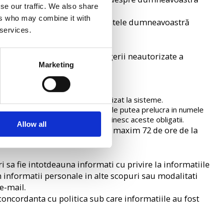
se our traffic. We also share
ers who may combine it with
entările menite să protejeze datele dumneavoastră
 services.
i de confidentialitate.
carii, dezvaluirii ori distrugerii neautorizate a
Marketing
otectie impotriva accesului neautorizat la sisteme.
 respectivele informatii pentru a le putea prelucra in numele
 desface contractul daca nu indeplinesc aceste obligatii.
Allow all
 anunta si autoritatile GDPR in maxim 72 de ore de la
 sa fie intotdeauna informati cu privire la informatiile
m informatii personale in alte scopuri sau modalitati
e-mail.
n concordanta cu politica sub care informatiile au fost