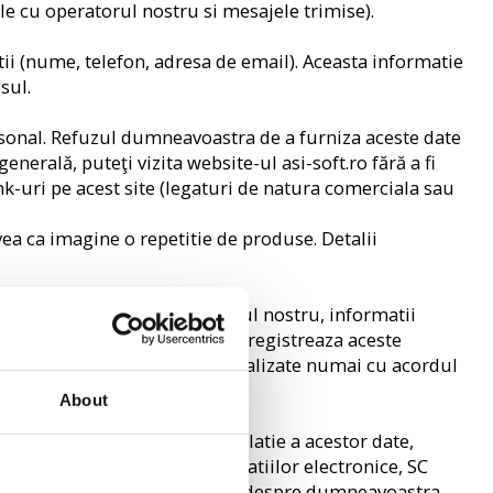
ile cu operatorul nostru si mesajele trimise).
ii (nume, telefon, adresa de email). Aceasta informatie
sul.
personal. Refuzul dumneavoastra de a furniza aceste date
enerală, puteţi vizita website-ul asi-soft.ro fără a fi
nk-uri pe acest site (legaturi de natura comerciala sau
ea ca imagine o repetitie de produse. Detalii
cul de unde ati intrat in site-ul nostru, informatii
t SRL, ca si alti operatori, inregistreaza aceste
 noii legi in vigoare o sa fie analizate numai cu acordul
About
acter personal si libera circulatie a acestor date,
ii private in sectorul comunicatiilor electronice, SC
ersonale pe care ni le furnizati despre dumneavoastra