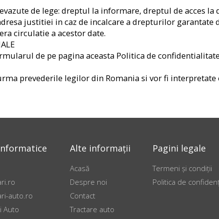
azute de lege: dreptul la informare, dreptul de acces la d
 adresa justitiei in caz de incalcare a drepturilor garanta
era circulatie a acestor date.
NALE
rmularul de pe pagina aceasta Politica de confidentialitate
urma prevederile legilor din Romania si vor fi interpretate
informatice
Alte informații
Pagini legale
Acasă
Termeni și condiții
i.ro
Despre noi
Politica de confidenț
i-auto.ro
Contact
i Auto
Tractare auto