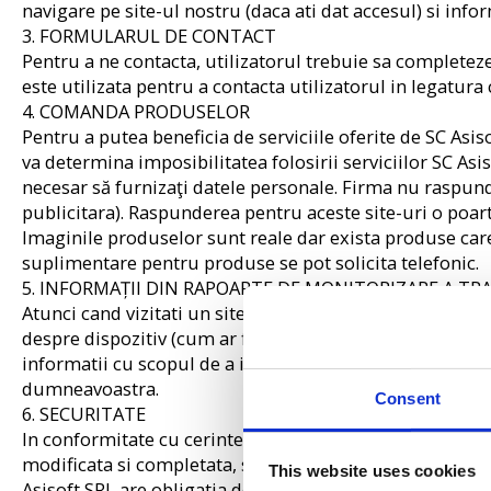
navigare pe site-ul nostru (daca ati dat accesul) si info
3. FORMULARUL DE CONTACT
Pentru a ne contacta, utilizatorul trebuie sa completez
este utilizata pentru a contacta utilizatorul in legatura 
4. COMANDA PRODUSELOR
Pentru a putea beneficia de serviciile oferite de SC Asi
va determina imposibilitatea folosirii serviciilor SC Asiso
necesar să furnizaţi datele personale. Firma nu raspunde
publicitara). Raspunderea pentru aceste site-uri o poart
Imaginile produselor sunt reale dar exista produse care
suplimentare pentru produse se pot solicita telefonic.
5. INFORMAȚII DIN RAPOARTE DE MONITORIZARE A TR
Atunci cand vizitati un site web dezvaluiti anumite inform
despre dispozitiv (cum ar fi modelul de hardware, versiu
informatii cu scopul de a imbunatatii experienta utilizat
dumneavoastra.
Consent
6. SECURITATE
In conformitate cu cerintele legii nr. 677/2001 pentru pr
modificata si completata, si ale legii nr. 506/2004 privi
This website uses cookies
Asisoft SRL are obligatia de a administra in conditii de