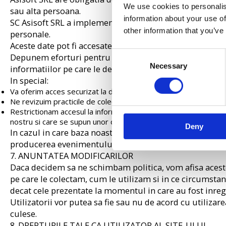
We use cookies to personalis
sau alta persoana.
information about your use of
SC Asisoft SRL a implementat măsuri fizice, electronic
other information that you’ve
personale.
Aceste date pot fi accesate doar de către un număr restr
Consent
Depunem eforturi pentru a proteja SC Asisoft SRL si util
Necessary
Selection
informatiilor pe care le detinem.
In special:
Va oferim acces securizat la datele personale
Ne revizuim practicile de colectare, stocare si prelucrare a info
Restrictionam accesul la informatiile cu caracter personal, ofe
nostru si care se supun unor obligatii contractuale stricte de co
Deny
In cazul in care baza noastra de date a fost afectata in
producerea evenimentului.
7. ANUNTATEA MODIFICARILOR
Daca decidem sa ne schimbam politica, vom afisa aceste s
pe care le colectam, cum le utilizam si in ce circumstan
decat cele prezentate la momentul in care au fost inregi
Utilizatorii vor putea sa fie sau nu de acord cu utilizar
culese.
8. DREPTURILE TALE CA UTILIZATOR AL SITE-ULUI