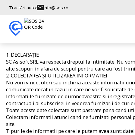
Tractări auto:
info@sos.ro
1. DECLARAȚIE
SC Asisoft SRL va respecta dreptul la intimitate. Nu vom
alte scopuri in afara de scopul pentru care au fost tri
2. COLECTAREA ȘI UTILIZAREA INFORMAȚIEI
Nu vom vinde, oferi sau inchiria aceaste informatii uno
comunicate decat in cazul in care ne vor fi solicitate 
Informatiile furnizate de dumneavoastra si inregistrate
contractuali ai subscrisei in vederea furnizarii de curier
Toate aceste date colectate sunt pastrate pana cand utili
Colectam informatii atunci cand ne furnizati personal p
site.
Tipurile de informatii pe care le putem avea sunt: datel