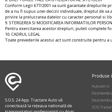
Conform Legii 677/2001 va sunt garantate drepturile prev
de a nu fi supus unei decizii individuale, dreptul de va
privire la prelucrarea datelor cu caracter personal si lib
9. STERGEREA SI MODIFICAREA INFORMATIILOR PERSO
Pentru exercitarea acestor drepturi, puteti complete fo
10. CADRUL LEGAL
Toate prevederile acestui act sunt construite pentru a 
Produse 
Autosel.ro
Dezmembrar
S.O.S. 24 App. Tractare Auto vă
Dezmembrar
conectează la rețeaua natională de
SOS Tractar
transportatori profesioniști cu doar