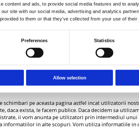
e content and ads, to provide social media features and to analy
 our site with our social media, advertising and analytics partn
e şi administrative de protecţie în conformitate cu reglem
 provided to them or that they’ve collected from your use of their
âns de persoane autorizate conform punctului 2. al Politici
izatorii nostri impotriva accesului neautorizat sau a modifi
Preferences
Statistics
rmatiilor, inclusiv masurile de securitate fizice, pentru a oferi pr
rindu-l numai persoanelor autorizate care sunt indreptatite sa afle
nfidentialitate si pot fi trasi la raspundere sau carora li se poate
Allow selection
 vreun fel ne asumam responsabilitatea de a va anunta si a
chimbari pe aceasta pagina astfel incat utilizatorii nostri
te, daca exista, le facem publice. Daca decidem sa utiliza
strate, ii vom anunta pe utilizatori prin intermediul unui 
ea informatiilor in alte scopuri. Vom utiliza informatiile i