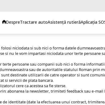
Despre
Tractare auto
Asistență rutieră
Aplicația SO
 folosi niciodata si sub nici o forma datele dumneavoastra 
mise si nu le vom impartasi niciodata unor terte persoane 
r terte persoane sau companii sub nici o forma informatiil
de dumneavoastra sau de autoritatile statului Roman prin m
 sunt destinate utilizarii de catre operator si sunt comuni
at si servicii de plata bancara.
zatorul cere ca acestea sa fie sterse.
rin: abonarea la newsletter, trimiteti feedback sau e-mail 
e de identitate (date la efectuarea unui contract, trimitere