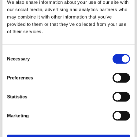
We also share information about your use of our site with
our social media, advertising and analytics partners who
may combine it with other information that you’ve
provided to them or that they’ve collected from your use
of their services.
Usor de utilizat
Deschizi aplicatia, confirmi numarul de telefon, selectezi locul preluarii
masinii si destinatia. Faci doua poze, si gata, acum esti pregatit pentru
a lansa comanda
Consent
Necessary
Selection
Cont gratuit
Poti utiliza aplicatia fara sa iti creezi un cont si fara sa fie nevoie sa
Preferences
platesti cand cauti o platforma auto
Statistics
Platformele preferate
avem peste 140 de platforme inregistrate in aplicatie.
Marketing
Pret optim
Comenzile sunt trimise tuturor platformelor de tractare din zona, iar tu