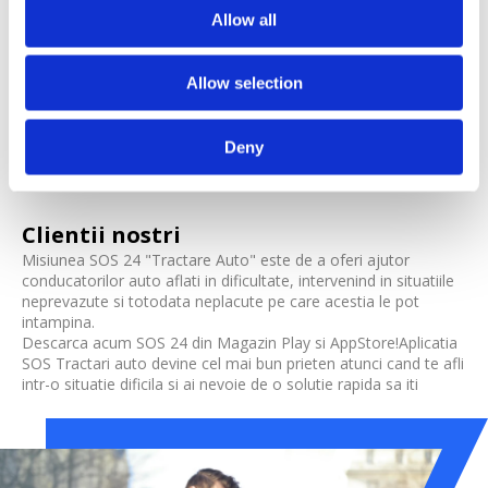
vei primi cel mai bun pret posibil pentru un singur sens, doar dus
Allow all
Descarca si tu aplicatia SOS 24 pentru Tractare din Magazin Play si
AppStore.
Allow selection
Deny
Clientii nostri
Misiunea SOS 24 "Tractare Auto" este de a oferi ajutor
conducatorilor auto aflati in dificultate, intervenind in situatiile
neprevazute si totodata neplacute pe care acestia le pot
intampina.
Descarca acum SOS 24 din Magazin Play si AppStore!Aplicatia
SOS Tractari auto devine cel mai bun prieten atunci cand te afli
intr-o situatie dificila si ai nevoie de o solutie rapida sa iti
tractezi masina la cel mai apropiat service auto. Fie ca vorbim
de un detinator persoana fizica sau juridica - reprezentanta
sau dealer auto, cumparator profesionist, broker in asigurari,
service auto sau dezmembrator, oricine poate utiliza aplicatia
de tractare.